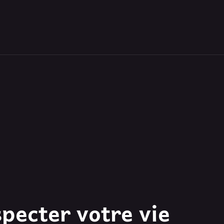
pecter votre vie