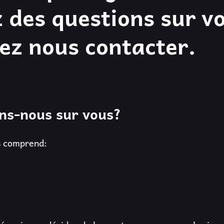
z des questions sur v
lez nous contacter.
ns-nous sur vous?
ns comprend: