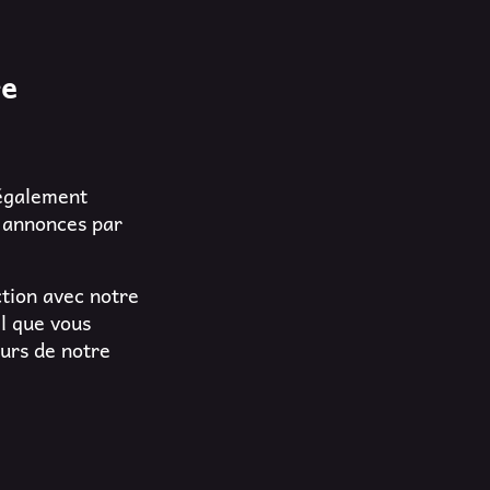
re
 également
s annonces par
ction avec notre
il que vous
eurs de notre