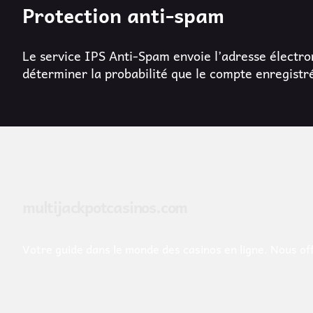
Protection anti-spam
Le service IPS Anti-Spam envoie l’adresse électro
déterminer la probabilité que le compte enregistré
multijackpotcasinos.com
Votre guide dans le monde des casinos en ligne. Nous off