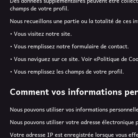
Des données supplémentaires peuvent être collecté
champs de votre profil.
Nous recueillons une partie ou la totalité de ces i
• Vous visitez notre site.
• Vous remplissez notre formulaire de contact.
• Vous naviguez sur ce site. Voir «Politique de Co
• Vous remplissez les champs de votre profil.
Comment vos informations pers
Nous pouvons utiliser vos informations personnell
Nous pouvons utiliser votre adresse électronique p
Votre adresse IP est enregistrée lorsque vous eff