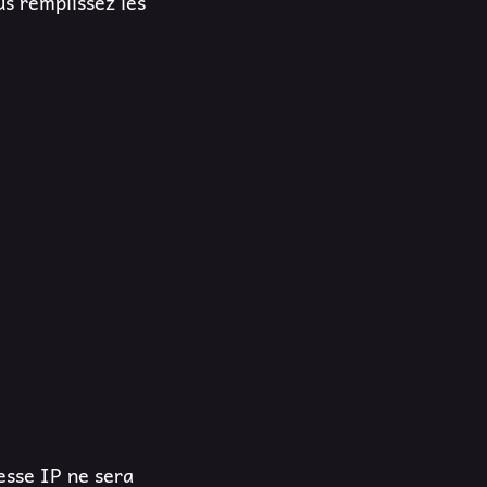
s remplissez les
esse IP ne sera