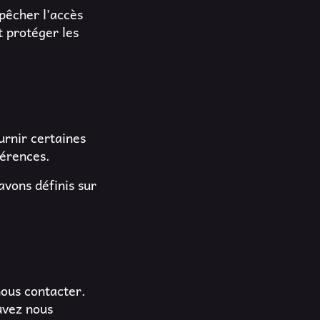
pêcher l’accès
t protéger les
urnir certaines
férences.
avons définis sur
nous contacter.
uvez nous