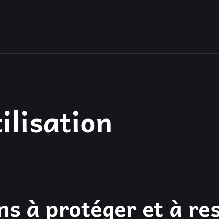
ilisation
 à protéger et à res