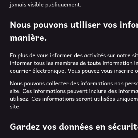
jamais visible publiquement.
Nous pouvons utiliser vos inf
manière.
En plus de vous informer des activités sur notre 
informer tous les membres de toute information im
courrier électronique. Vous pouvez vous inscrire o
Nous pouvons collecter des informations non perso
site. Ces informations peuvent inclure des informa
utilisez. Ces informations seront utilisées uniquem
site.
Gardez vos données en sécurit