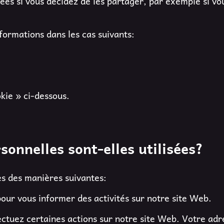
es si vous décidez de les partager, par exemple si vou
nformations dans les cas suivants:
okie » ci-dessous.
onnelles sont-elles utilisées?
es des manières suivantes:
our vous informer des activités sur notre site Web.
ectuez certaines actions sur notre site Web. Votre adr