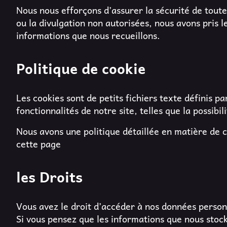
Nous nous efforçons d’assurer la sécurité de toute
ou la divulgation non autorisées, nous avons pris
informations que nous recueillons.
Politique de cookie
Les cookies sont de petits fichiers texte définis p
fonctionnalités de notre site, telles que la possib
Nous avons une politique détaillée en matière de c
cette page
les Droits
Vous avez le droit d’accéder à nos données person
Si vous pensez que les informations que nous stoc